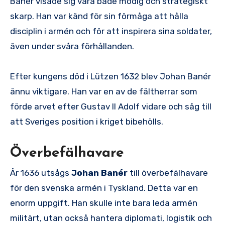
Banér visade sig vara både modig och strategiskt
skarp. Han var känd för sin förmåga att hålla
disciplin i armén och för att inspirera sina soldater,
även under svåra förhållanden.
Efter kungens död i Lützen 1632 blev Johan Banér
ännu viktigare. Han var en av de fältherrar som
förde arvet efter Gustav II Adolf vidare och såg till
att Sveriges position i kriget bibehölls.
Överbefälhavare
År 1636 utsågs
Johan Banér
till överbefälhavare
för den svenska armén i Tyskland. Detta var en
enorm uppgift. Han skulle inte bara leda armén
militärt, utan också hantera diplomati, logistik och