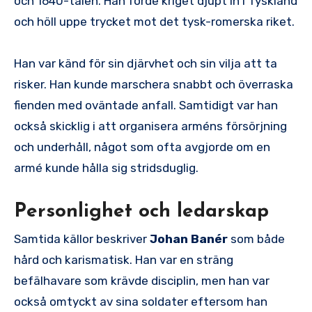
och 1640-talen. Han förde kriget djupt in i Tyskland
och höll uppe trycket mot det tysk-romerska riket.
Han var känd för sin djärvhet och sin vilja att ta
risker. Han kunde marschera snabbt och överraska
fienden med oväntade anfall. Samtidigt var han
också skicklig i att organisera arméns försörjning
och underhåll, något som ofta avgjorde om en
armé kunde hålla sig stridsduglig.
Personlighet och ledarskap
Samtida källor beskriver
Johan Banér
som både
hård och karismatisk. Han var en sträng
befälhavare som krävde disciplin, men han var
också omtyckt av sina soldater eftersom han