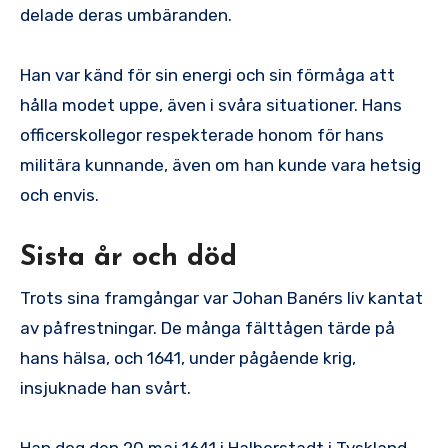
delade deras umbäranden.
Han var känd för sin energi och sin förmåga att
hålla modet uppe, även i svåra situationer. Hans
officerskollegor respekterade honom för hans
militära kunnande, även om han kunde vara hetsig
och envis.
Sista år och död
Trots sina framgångar var Johan Banérs liv kantat
av påfrestningar. De många fälttågen tärde på
hans hälsa, och 1641, under pågående krig,
insjuknade han svårt.
Han dog den 20 maj 1641 i Halberstadt i Tyskland,