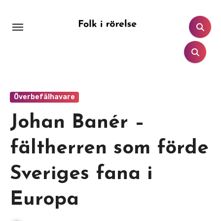
Hoppa
till
innehåll
Överbefälhavare
Johan Banér –
fältherren som förde
Sveriges fana i
Europa