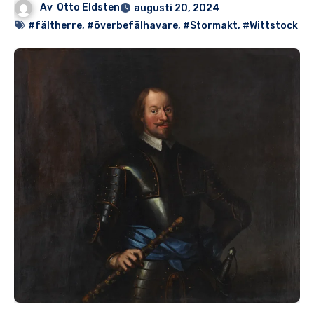
Av
Otto Eldsten
augusti 20, 2024
#fältherre
,
#överbefälhavare
,
#Stormakt
,
#Wittstock