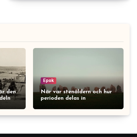
Epok
ör den
När var stenåldern och hur
deln
perioden delas in