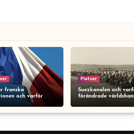
ser
Platser
r franska
Suezkanalen och varf
tionen och varför
förändrade världshan
rade den Europa