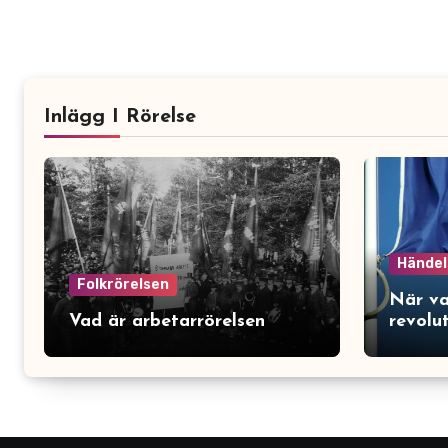
Inlägg I Rörelse
Händel
Folkrörelsen
När va
Vad är arbetarrörelsen
revolu
föränd