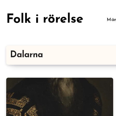
Hoppa
till
innehåll
Män
Dalarna