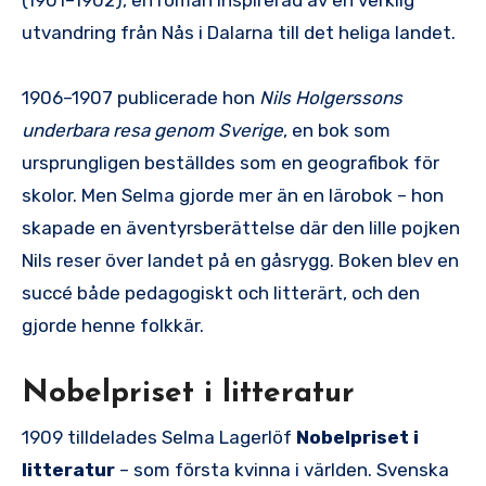
(1901–1902), en roman inspirerad av en verklig
utvandring från Nås i Dalarna till det heliga landet.
1906–1907 publicerade hon
Nils Holgerssons
underbara resa genom Sverige
, en bok som
ursprungligen beställdes som en geografibok för
skolor. Men Selma gjorde mer än en lärobok – hon
skapade en äventyrsberättelse där den lille pojken
Nils reser över landet på en gåsrygg. Boken blev en
succé både pedagogiskt och litterärt, och den
gjorde henne folkkär.
Nobelpriset i litteratur
1909 tilldelades Selma Lagerlöf
Nobelpriset i
litteratur
– som första kvinna i världen. Svenska