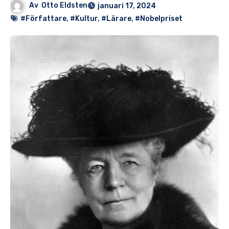
Av
Otto Eldsten
januari 17, 2024
#Författare
,
#Kultur
,
#Lärare
,
#Nobelpriset