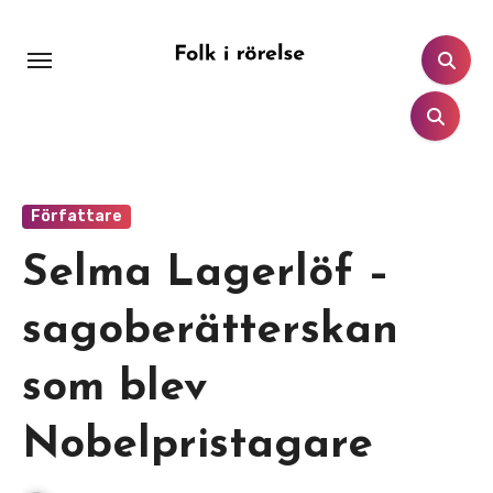
Hoppa
till
innehåll
Författare
Selma Lagerlöf –
sagoberätterskan
som blev
Nobelpristagare